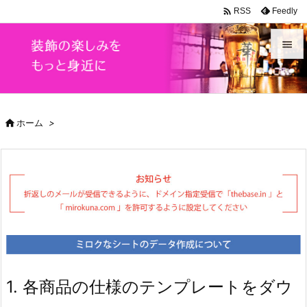

Feedly
RSS


メニュ


ホーム
>
前へ

次へ

検索
1. 各商品の仕様のテンプレートをダウ