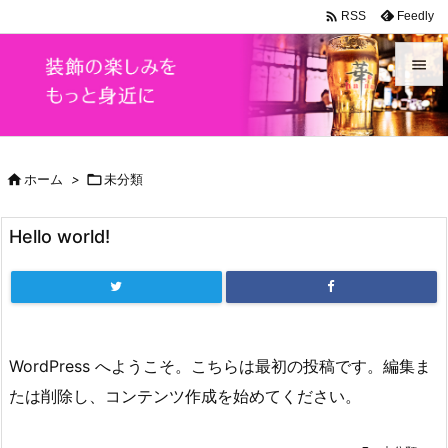

Feedly
RSS


メニュ


ホーム
>

未分類
前へ

次へ
Hello world!

検索
WordPress へようこそ。こちらは最初の投稿です。編集ま
たは削除し、コンテンツ作成を始めてください。