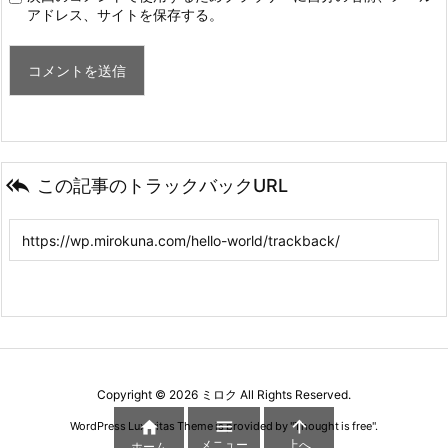
アドレス、サイトを保存する。

この記事のトラックバックURL
Copyright ©
2026
ミロク
All Rights Reserved.



WordPress Luxeritas Theme is provided by "
Thought is free
".
メニュー
上へ
ホーム